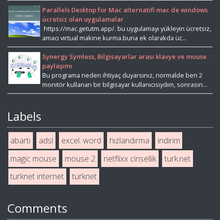
Parallels Desktop for Mac alternatifi mac de windows
ücretsiz olan uygulamalar
https://mac.getutm.app/. bu uygulamayı yükleyin ücretsiz,
amacı virtual makine kurma.buna ek olarakda üc...
Synergy Symless, Bilgisayarlar arası klavye ve mouse
paylaşımı
Bu programa neden ihtiyaç duyarsınız, normalde ben 2
monitör kullanan bir bilgisayar kullanıcısıydım, sonrasın...
Labels
abartı
adsl
excel. word
hızlandırma
indirim
magic mouse
mouse 2
netflixx cinsellik
turk.net
turknet internet
türknet
Comments