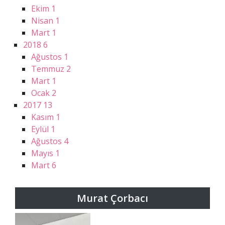
Ekim
1
Nisan
1
Mart
1
2018
6
Ağustos
1
Temmuz
2
Mart
1
Ocak
2
2017
13
Kasım
1
Eylül
1
Ağustos
4
Mayıs
1
Mart
6
Murat Çorbacı