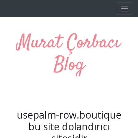
Ana içeriğe atla
Murat Çorbacı
Blog
usepalm-row.boutique
bu site dolandırıcı