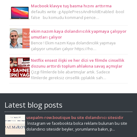
Macbook klavye tuş basma hızını arttırma
defaults write -g ApplePressAndHoldEnabled -bool
false bu komudu kommand pence…
ekim nazım kaya dolandırıcılık yapmaya çalışıyor
umutları çalıyor
Bence ! Ekim nazım Kaya dolandırıcılık yapmaya
çalışıyor umutları çalıyor https://ho…
Netflix ensest ilişki ve her dizi ve filmde cinsellik
dozunu arttırdı toplum ahlakına savaş açmışlar
Çizgi filmlerde bile abartmışlar artık. Sadece
filmlerde gereksiz cinsellik çıplaklık sah…
Latest blog posts
usepalm-row.boutique bu site dolandırıcı sitesidir
İnstagram ve facebookta bolca reklamı bulunan bu site
dolandırıcı sitesidir beyler, yorumlarına bakın, p...