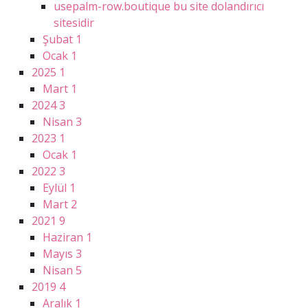
usepalm-row.boutique bu site dolandırıcı
sitesidir
Şubat
1
Ocak
1
2025
1
Mart
1
2024
3
Nisan
3
2023
1
Ocak
1
2022
3
Eylül
1
Mart
2
2021
9
Haziran
1
Mayıs
3
Nisan
5
2019
4
Aralık
1