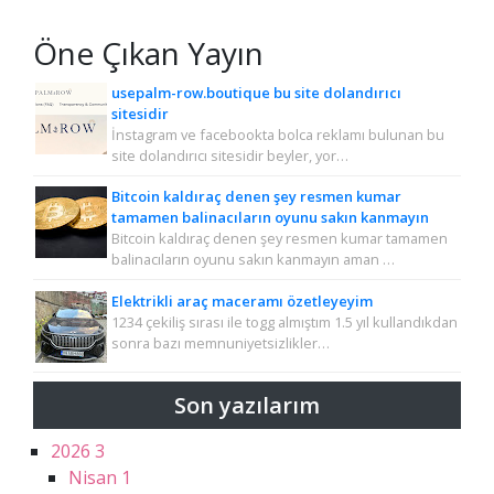
Öne Çıkan Yayın
usepalm-row.boutique bu site dolandırıcı
sitesidir
İnstagram ve facebookta bolca reklamı bulunan bu
site dolandırıcı sitesidir beyler, yor…
Bitcoin kaldıraç denen şey resmen kumar
tamamen balinacıların oyunu sakın kanmayın
Bitcoin kaldıraç denen şey resmen kumar tamamen
balinacıların oyunu sakın kanmayın aman …
Elektrikli araç maceramı özetleyeyim
1234 çekiliş sırası ile togg almıştım 1.5 yıl kullandıkdan
sonra bazı memnuniyetsizlikler…
Son yazılarım
2026
3
Nisan
1