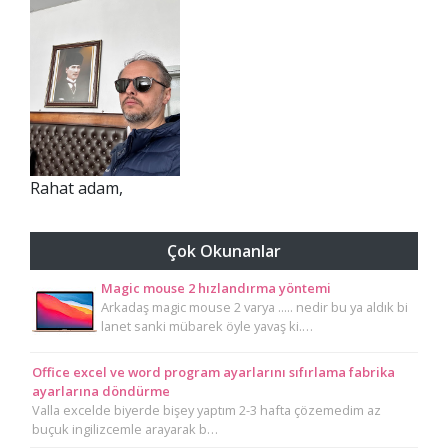
Rahat adam,
Çok Okunanlar
Magic mouse 2 hızlandırma yöntemi
Arkadaş magic mouse 2 varya ..... nedir bu ya aldık bi
lanet sanki mübarek öyle yavaş ki.…
Office excel ve word program ayarlarını sıfırlama fabrika
ayarlarına döndürme
Valla excelde biyerde bişey yaptım 2-3 hafta çözemedim az
buçuk ingilizcemle arayarak b…