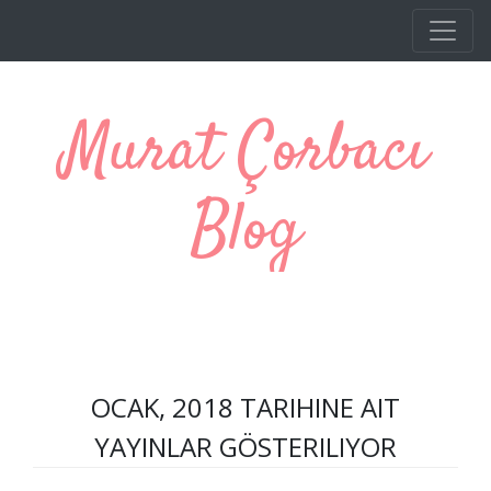
Ana içeriğe atla
Murat Çorbacı
Blog
OCAK, 2018 TARIHINE AIT
YAYINLAR GÖSTERILIYOR