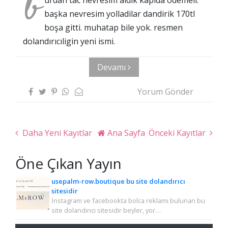
b
başka nevresim yolladilar dandirik 170tl
boşa gitti. muhatap bile yok. resmen
dolandırıcıligin yeni ismi.
Devamı
Yorum Gönder
Daha Yeni Kayıtlar
Ana Sayfa
Önceki Kayıtlar
Öne Çıkan Yayın
usepalm-row.boutique bu site dolandırıcı
sitesidir
İnstagram ve facebookta bolca reklamı bulunan bu
site dolandırıcı sitesidir beyler, yor…