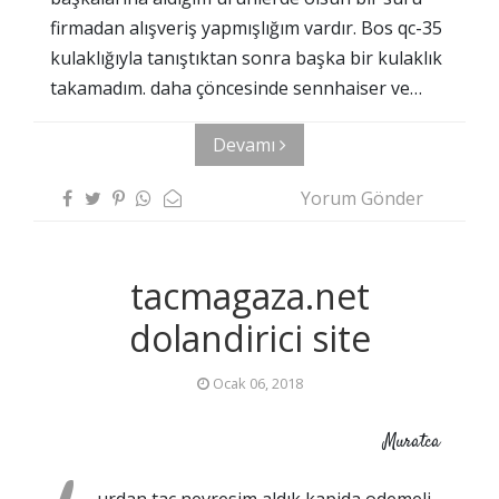
firmadan alışveriş yapmışlığım vardır. Bos qc-35
kulaklığıyla tanıştıktan sonra başka bir kulaklık
takamadım. daha çöncesinde sennhaiser ve…
Devamı
Yorum Gönder
tacmagaza.net
dolandirici site
Ocak 06, 2018
Muratca
urdan tac nevresim aldık kapida odemeli.