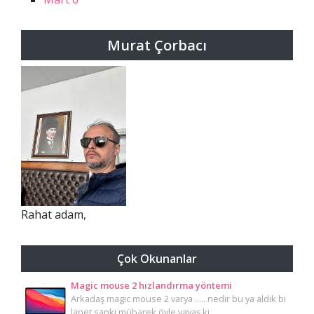
Murat Çorbacı
Rahat adam,
Çok Okunanlar
Magic mouse 2 hızlandırma yöntemi
Arkadaş magic mouse 2 varya ..... nedir bu ya aldık bi
lanet sanki mübarek öyle yavaş ki.…