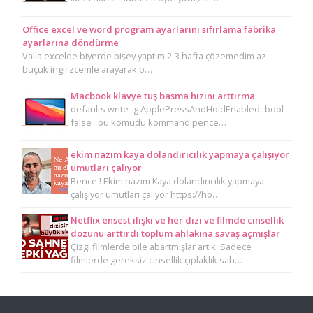
Office excel ve word program ayarlarını sıfırlama fabrika
ayarlarına döndürme
Valla excelde biyerde bişey yaptım 2-3 hafta çözemedim az
buçuk ingilizcemle arayarak b…
Macbook klavye tuş basma hızını arttırma
defaults write -g ApplePressAndHoldEnabled -bool
false bu komudu kommand pence…
ekim nazım kaya dolandırıcılık yapmaya çalışıyor
umutları çalıyor
Bence ! Ekim nazım Kaya dolandırıcılık yapmaya
çalışıyor umutları çalıyor https://ho…
Netflix ensest ilişki ve her dizi ve filmde cinsellik
dozunu arttırdı toplum ahlakına savaş açmışlar
Çizgi filmlerde bile abartmışlar artık. Sadece
filmlerde gereksiz cinsellik çıplaklık sah…