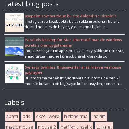
Latest blog posts
usepalm-row.boutique bu site dolandırıcı sitesidir
İnstagram ve facebookta bolca reklamı bulunan bu site
dolandırıcı sitesidir beyler, yorumlarına bakın, p...
Parallels Desktop for Mac alternatifi mac de windows
ücretsiz olan uygulamalar
https://mac.getutm.app/. bu uygulamayı yükleyin ücretsiz,
amacı virtual makine kurma.buna ek olarakda üc...
Synergy Symless, Bilgisayarlar arası klavye ve mouse
paylaşımı
Bu programa neden ihtiyaç duyarsınız, normalde ben 2
monitör kullanan bir bilgisayar kullanıcısıydım, sonrasın...
Labels
abartı
adsl
excel. word
hızlandırma
indirim
magic mouse
mouse 2
netflixx cinsellik
turk.net