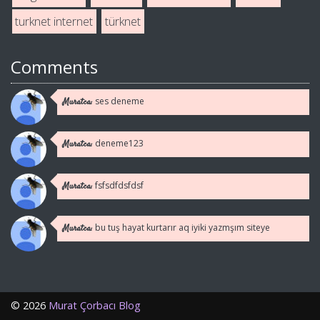
turknet internet
türknet
Comments
ses deneme
Muratca:
deneme123
Muratca:
fsfsdfdsfdsf
Muratca:
bu tuş hayat kurtarır aq iyiki yazmşım siteye
Muratca:
©
2026
Murat Çorbacı Blog