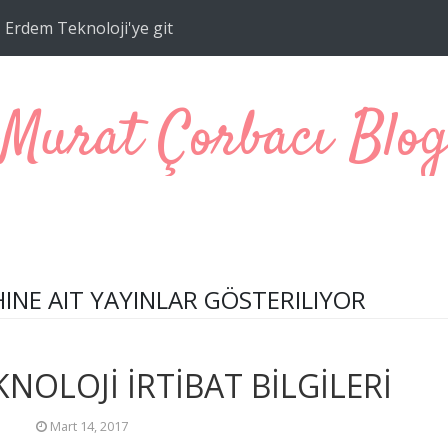
Erdem Teknoloji'ye git
Murat Çorbacı Blo
INE AIT YAYINLAR GÖSTERILIYOR
NOLOJİ İRTİBAT BİLGİLERİ
Mart 14, 2017