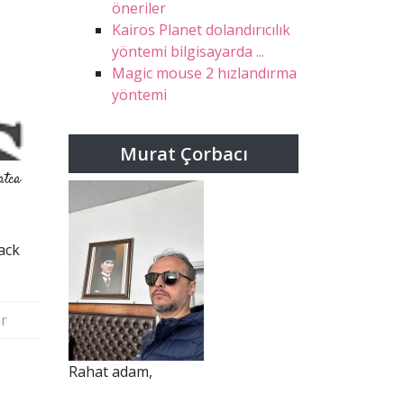
öneriler
Kairos Planet dolandırıcılık
yöntemi bilgisayarda ...
Magic mouse 2 hızlandırma
yöntemi
Murat Çorbacı
atca
hack
r
Rahat adam,
d