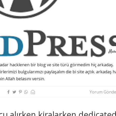
Mur
adar hacklenen bir blog ve site türü görmedim hiç arkadaş.
rlerimizi bulgularımızı paylaşalım die bi site açtık. arkadaş 
in Allah belasını versin.
Yorum Gönde
u alırken kiralarken dedicate