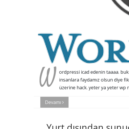
W
ordpressi icad edenin taaaa. buk
insanlara faydamız olsun diye fiki
üzerine hack. yeter ya yeter wp n
Devamı
Yurt dışından sunuc