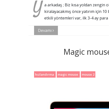
Y
a arkadaş ; Biz kısa yoldan zengin o
kiralayacakmış önce yatırım için 10 
etkili yöntemleri var, ilk 3-4 ay pa
Devamı
Magic mouse
hızlandırma
magic mouse
mouse 2