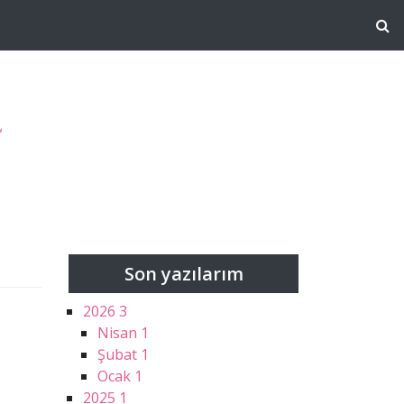
g
Son yazılarım
2026
3
Nisan
1
Şubat
1
Ocak
1
2025
1