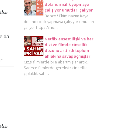
dolandırıcılık yapmaya
çalışıyor umutları çalıyor
atca
Bence ! Ekim nazım Kaya
dolandırıcılık yapmaya çalışıyor umutları
çalıyor https://ho…
be da
Netflix ensest ilişki ve her
dizi ve filmde cinsellik
dozunu arttırdı toplum
ahlakına savaş açmışlar
r
Çizgi filmlerde bile abartmışlar artık.
Sadece filmlerde gereksiz cinsellik
çıplaklık sah…
atca