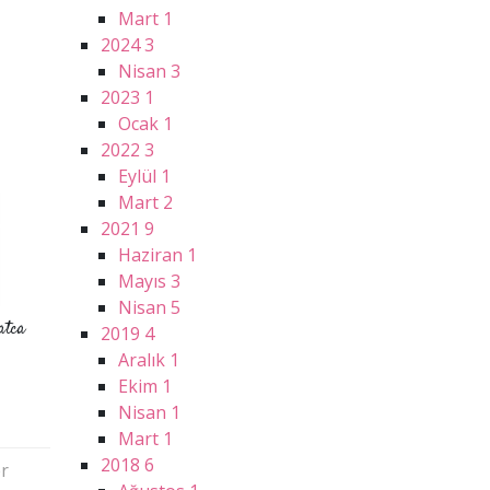
Mart
1
2024
3
Nisan
3
2023
1
Ocak
1
2022
3
Eylül
1
Mart
2
2021
9
Haziran
1
Mayıs
3
Nisan
5
atca
2019
4
Aralık
1
Ekim
1
Nisan
1
Mart
1
2018
6
r