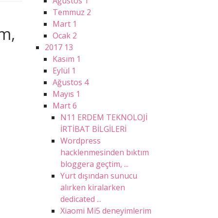
Ağustos
1
Temmuz
2
Mart
1
m,
Ocak
2
2017
13
Kasım
1
Eylül
1
Ağustos
4
Mayıs
1
Mart
6
N11 ERDEM TEKNOLOJİ
İRTİBAT BİLGİLERİ
Wordpress
hacklenmesinden bıktım
bloggera geçtim, ...
Yurt dışından sunucu
alırken kiralarken
dedicated ...
Xiaomi Mi5 deneyimlerim