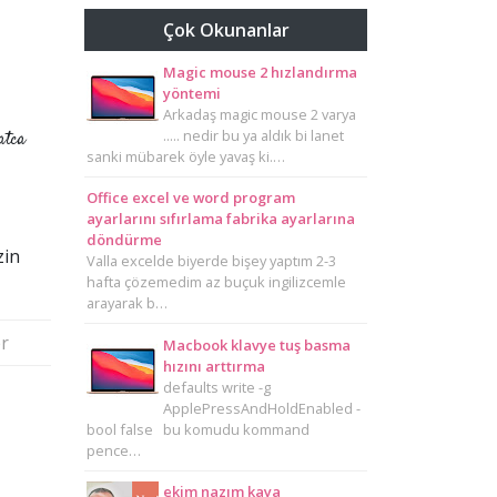
Çok Okunanlar
Magic mouse 2 hızlandırma
yöntemi
Arkadaş magic mouse 2 varya
..... nedir bu ya aldık bi lanet
atca
sanki mübarek öyle yavaş ki.…
Office excel ve word program
ayarlarını sıfırlama fabrika ayarlarına
döndürme
zin
Valla excelde biyerde bişey yaptım 2-3
hafta çözemedim az buçuk ingilizcemle
arayarak b…
r
Macbook klavye tuş basma
hızını arttırma
defaults write -g
ApplePressAndHoldEnabled -
bool false bu komudu kommand
pence…
ekim nazım kaya