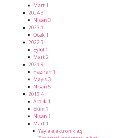
Mart
1
2024
3
Nisan
3
2023
1
Ocak
1
2022
3
Eylül
1
Mart
2
2021
9
Haziran
1
Mayıs
3
Nisan
5
2019
4
Aralık
1
Ekim
1
Nisan
1
Mart
1
Yayla elektronik a.ş.