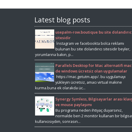
Latest blog posts
usepalm-row.boutique bu site dolandırıc
sitesidir
İnstagram ve facebookta bolca reklamı
bulunan bu site dolandırıcı sitesidir beyler,
yorumlarına bakın, p...
Parallels Desktop for Mac alternatifi mac
de windows ücretsiz olan uygulamalar
https://mac.getutm.app/. bu uygulamayı
yükleyin ücretsiz, amacı virtual makine
kurma.buna ek olarakda üc...
Synergy Symless, Bilgisayarlar arası klav
ve mouse paylaşımı
Bu programa neden ihtiyaç duyarsınız,
normalde ben 2 monitör kullanan bir bilgisa
kullanıcısıydım, sonrasın...