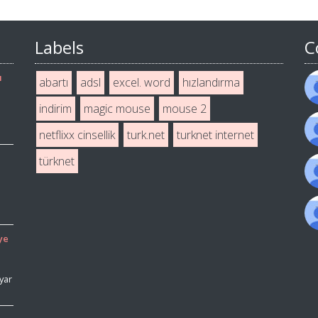
Labels
C
ı
abartı
adsl
excel. word
hızlandırma
indirim
magic mouse
mouse 2
netflixx cinsellik
turk.net
turknet internet
türknet
ye
yar