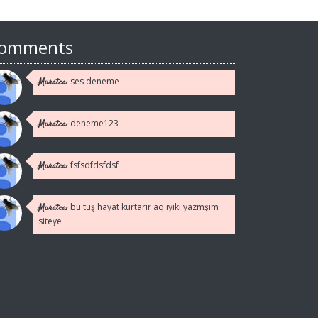
omments
ses deneme
Muratca:
deneme123
Muratca:
fsfsdfdsfdsf
Muratca:
bu tuş hayat kurtarır aq iyiki yazmşım
Muratca:
siteye