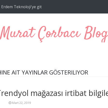
Erdem Teknoloji'ye git
Murat Çorbacı Blo
INE AIT YAYINLAR GÖSTERILIYOR
Trendyol mağazası irtibat bilgil
Mart 22, 2019