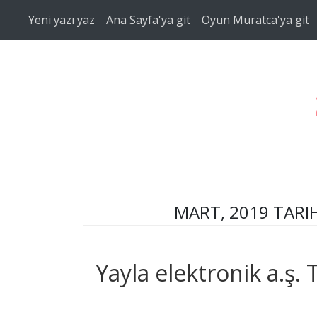
Ana içeriğe atla
Yeni yazı yaz
Ana Sayfa'ya git
Oyun Muratca'ya git
MART, 2019 TARIH
Yayla elektronik a.ş. 