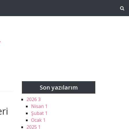
g
Son yazılarım
2026
3
Nisan
1
eri
Şubat
1
Ocak
1
2025
1