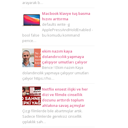
arayarak b…
Macbook klavye tuş basma
hızını arttırma
defaults write -g
ApplePressAndHoldEnabled -
bool false bu komudu kommand
pence…
ekim nazım kaya
dolandırıcılık yapmaya
çalışıyor umutları çalıyor
Bence ! Ekim nazım Kaya
dolandırıcılık yapmaya çalışıyor umutları
çalıyor https://ho…
Netflix ensest ilişki ve her
dizi ve filmde cinsellik
dozunu arttırdı toplum
ahlakına savaş açmışlar
Çizgi filmlerde bile abartmışlar artık.
Sadece filmlerde gereksiz cinsellik
çıplaklık sah…