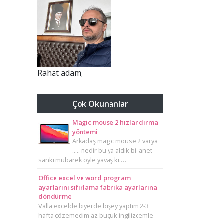
Rahat adam,
Çok Okunanlar
Magic mouse 2 hızlandırma
yöntemi
Arkadaş magic mouse 2 varya
..... nedir bu ya aldık bi lanet
sanki mübarek öyle yavaş ki.…
Office excel ve word program
ayarlarını sıfırlama fabrika ayarlarına
döndürme
Valla excelde biyerde bişey yaptım 2-3
hafta çözemedim az buçuk ingilizcemle