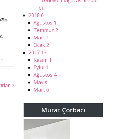
Trendyol mağazası irtibat
bi...
2018
6
atca
Ağustos
1
Temmuz
2
z.
Mart
1
Ocak
2
2017
13
Kasım
1
r
Eylül
1
Ağustos
4
Mayıs
1
ıtlar
Mart
6
Murat Çorbacı