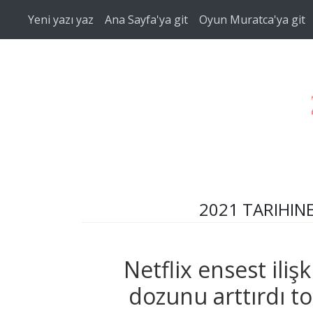
Ana içeriğe atla
Yeni yazı yaz
Ana Sayfa'ya git
Oyun Muratca'ya git
2021 TARIHINE
Netflix ensest ilişk
dozunu arttırdı t