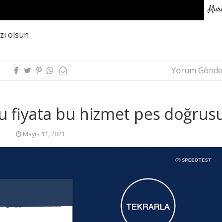
Mur
zı olsun
Yorum Gönde
 bu fiyata bu hizmet pes doğrus
Mayıs 11, 2021