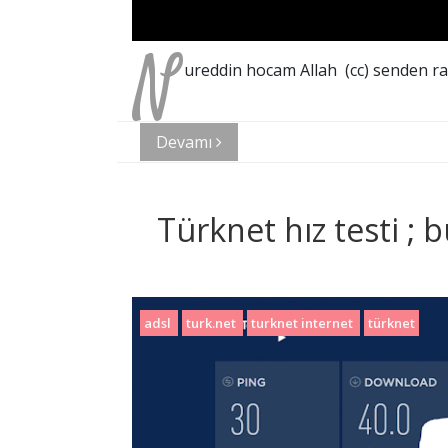
N
ureddin hocam Allah (cc) senden ra
Devamı
Türknet hız testi ;
adsl
turk.net
turknet internet
türknet