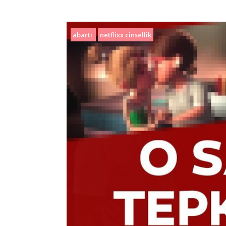
abartı
netflixx cinsellik