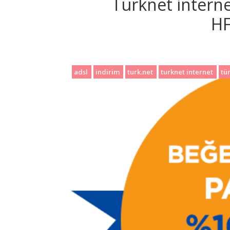
Turknet interne
H
adsl
indirim
turk.net
turknet internet
tü