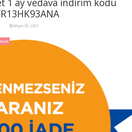
t 1 ay vedava indirim kodu
FR13HK93ANA
Mayıs 02, 2021
rknet