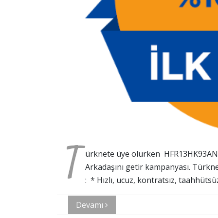
T
ürknete üye olurken HFR13HK93ANA 
Arkadaşını getir kampanyası. Türkne
: * Hızlı, ucuz, kontratsız, taahhüts
Devamı