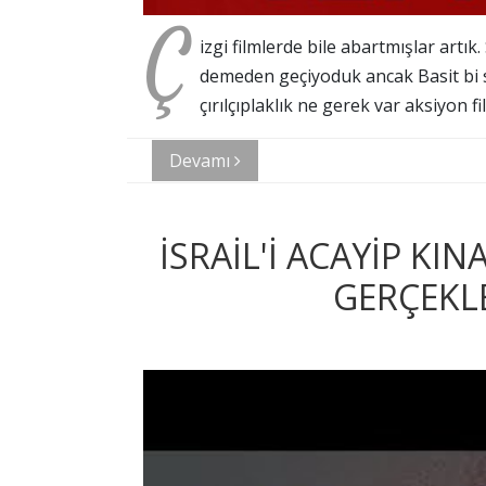
Ç
izgi filmlerde bile abartmışlar artık
demeden geçiyoduk ancak Basit bi sn
çırılçıplaklık ne gerek var aksiyon f
Devamı
İSRAİL'İ ACAYİP KIN
GERÇEKLE