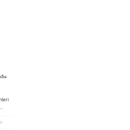
atca
leri
p…
r