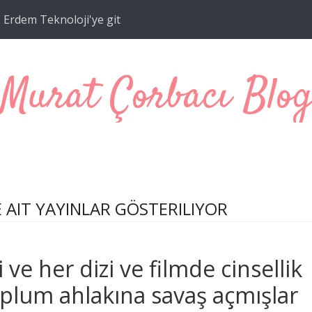
Erdem Teknoloji'ye git
Murat Çorbacı Blo
 AIT YAYINLAR GÖSTERILIYOR
i ve her dizi ve filmde cinsellik
oplum ahlakına savaş açmışlar