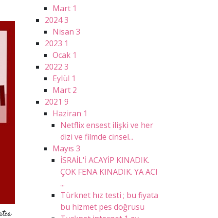
Mart
1
2024
3
Nisan
3
2023
1
Ocak
1
2022
3
Eylül
1
Mart
2
2021
9
Haziran
1
Netflix ensest ilişki ve her
dizi ve filmde cinsel...
Mayıs
3
İSRAİL'İ ACAYİP KINADIK.
ÇOK FENA KINADIK. YA ACI
...
Türknet hız testi ; bu fiyata
bu hizmet pes doğrusu
atca