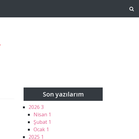
g
Son yazılarım
2026
3
Nisan
1
Şubat
1
Ocak
1
2025
1