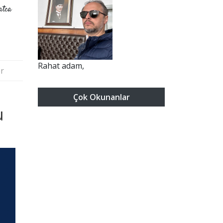
atca
Rahat adam,
r
Çok Okunanlar
u