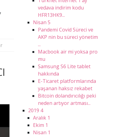
Turknet internet 1 ay
vedava indirim kodu
y
HFR13HK9...
Nisan
5
Pandemi Covid Süreci ve
AKP nin bu süreci yönetim
...
r
Macbook air mi yoksa pro
mu
Samsung S6 Lite tablet
CI
hakkında
E-Ticaret platformlarında
yaşanan haksız rekabet
Bitcoin dolandırıcılığı peki
neden artıyor artması...
2019
4
Aralık
1
Ekim
1
Nisan
1