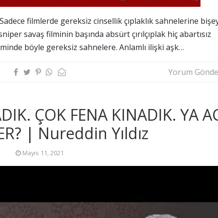
. Sadece filmlerde gereksiz cinsellik çıplaklık sahnelerine bişe
iper savaş filminin başında absürt çırılçıplak hiç abartısız
ilminde böyle gereksiz sahnelere. Anlamlı ilişki aşk…
Yorum Gönde
ADIK. ÇOK FENA KINADIK. YA A
R? | Nureddin Yıldız
Mayıs 11, 2021