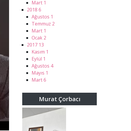
Mart
1
2018
6
Ağustos
1
Temmuz
2
Mart
1
Ocak
2
2017
13
Kasım
1
Eylül
1
Ağustos
4
Mayıs
1
Mart
6
Murat Çorbacı