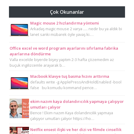
Çok Okunanlar
Magic mouse 2 hızlandırma yöntemi
Arkadaş magic mouse 2 varya ..... nedir bu ya aldık bi
lanet sanki mübarek öyle yavaş ki.…
Office excel ve word program ayarlarını sıfırlama fabrika
ayarlarına döndürme
Valla excelde biyerde bişey yaptım 2-3 hafta çözemedim az
buçuk ingilizcemle arayarak b…
Macbook klavye tuş basma hızını arttırma
defaults write -g ApplePressAndHoldEnabled -bool
false bu komudu kommand pence…
ekim nazım kaya dolandırıcılık yapmaya çalışıyor
umutları çalıyor
Bence ! Ekim nazım Kaya dolandırıcılık yapmaya
çalışıyor umutları çalıyor https://ho…
Netflix ensest ilişki ve her dizi ve filmde cinsellik