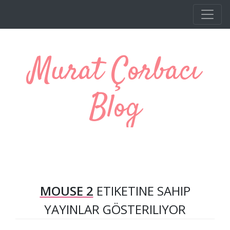
Ana içeriğe atla
Murat Çorbacı
Blog
MOUSE 2
ETIKETINE SAHIP
YAYINLAR GÖSTERILIYOR