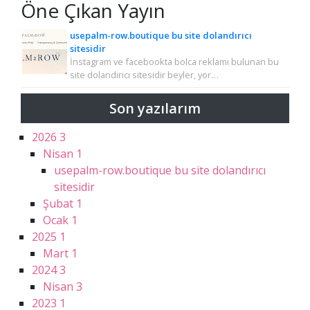
Öne Çıkan Yayın
usepalm-row.boutique bu site dolandırıcı
sitesidir
İnstagram ve facebookta bolca reklamı bulunan bu
site dolandırıcı sitesidir beyler, yor…
Son yazılarım
2026
3
Nisan
1
usepalm-row.boutique bu site dolandırıcı
sitesidir
Şubat
1
Ocak
1
2025
1
Mart
1
2024
3
Nisan
3
2023
1