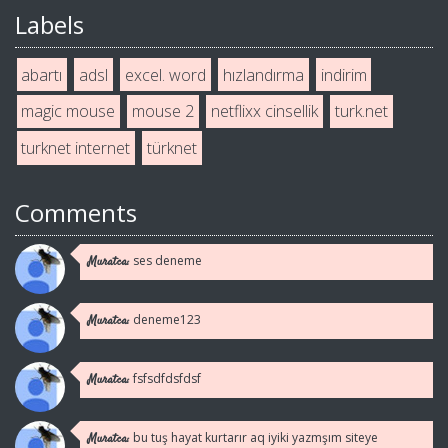
Labels
abartı
adsl
excel. word
hızlandırma
indirim
magic mouse
mouse 2
netflixx cinsellik
turk.net
turknet internet
türknet
Comments
ses deneme
Muratca:
deneme123
Muratca:
fsfsdfdsfdsf
Muratca:
bu tuş hayat kurtarır aq iyiki yazmşım siteye
Muratca: