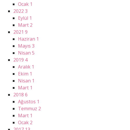
Ocak
1
2022
3
Eylül
1
Mart
2
2021
9
Haziran
1
Mayıs
3
Nisan
5
2019
4
Aralık
1
Ekim
1
Nisan
1
Mart
1
2018
6
Ağustos
1
Temmuz
2
Mart
1
Ocak
2
2017
13