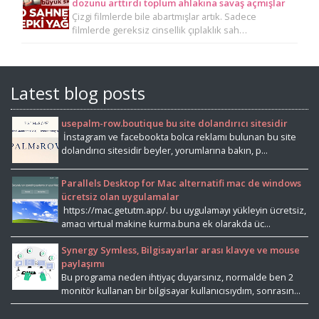
dozunu arttırdı toplum ahlakına savaş açmışlar
Çizgi filmlerde bile abartmışlar artık. Sadece
filmlerde gereksiz cinsellik çıplaklık sah…
Latest blog posts
usepalm-row.boutique bu site dolandırıcı sitesidir
İnstagram ve facebookta bolca reklamı bulunan bu site
dolandırıcı sitesidir beyler, yorumlarına bakın, p...
Parallels Desktop for Mac alternatifi mac de windows
ücretsiz olan uygulamalar
https://mac.getutm.app/. bu uygulamayı yükleyin ücretsiz,
amacı virtual makine kurma.buna ek olarakda üc...
Synergy Symless, Bilgisayarlar arası klavye ve mouse
paylaşımı
Bu programa neden ihtiyaç duyarsınız, normalde ben 2
monitör kullanan bir bilgisayar kullanıcısıydım, sonrasın...