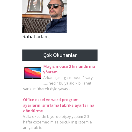
Rahat adam,
Çok Okunanlar
Magic mouse 2 hızlandırma
yöntemi
Arkadaş magic mouse 2 varya
..... nedir bu ya aldık bi lanet
sanki mübarek öyle yavaş ki.…
Office excel ve word program
ayarlarını sıfırlama fabrika ayarlarına
döndürme
Valla excelde biyerde bişey yaptım 2-3
hafta çözemedim az buçuk ingilizcemle
arayarak b…