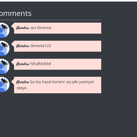
omments
ses deneme
Muratca:
deneme123
Muratca:
fsfsdfdsfdsf
Muratca:
bu tuş hayat kurtarır aq iyiki yazmşım
Muratca:
siteye