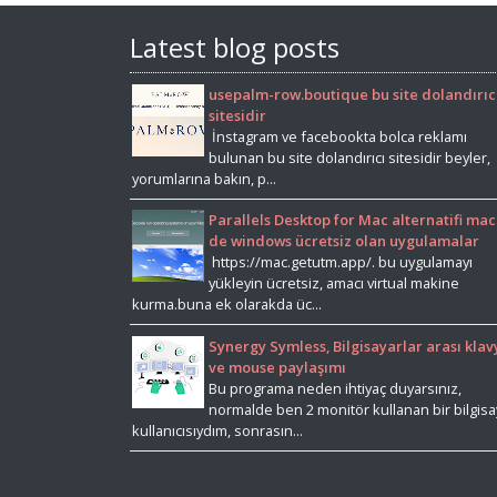
Latest blog posts
usepalm-row.boutique bu site dolandırıc
sitesidir
İnstagram ve facebookta bolca reklamı
bulunan bu site dolandırıcı sitesidir beyler,
yorumlarına bakın, p...
Parallels Desktop for Mac alternatifi mac
de windows ücretsiz olan uygulamalar
https://mac.getutm.app/. bu uygulamayı
yükleyin ücretsiz, amacı virtual makine
kurma.buna ek olarakda üc...
Synergy Symless, Bilgisayarlar arası klav
ve mouse paylaşımı
Bu programa neden ihtiyaç duyarsınız,
normalde ben 2 monitör kullanan bir bilgisa
kullanıcısıydım, sonrasın...