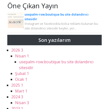
Öne Çıkan Yayın
usepalm-row.boutique bu site dolandırıcı
sitesidir
İnstagram ve facebookta bolca reklamı bulunan bu
site dolandırıcı sitesidir beyler, yor…
Son yazılarım
2026
3
Nisan
1
usepalm-row.boutique bu site dolandırıcı
sitesidir
Şubat
1
Ocak
1
2025
1
Mart
1
2024
3
Nisan
3
2023
1