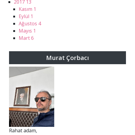
2017
13
Kasım
1
Eylül
1
Ağustos
4
Mayıs
1
Mart
6
Murat Çorbacı
Rahat adam,