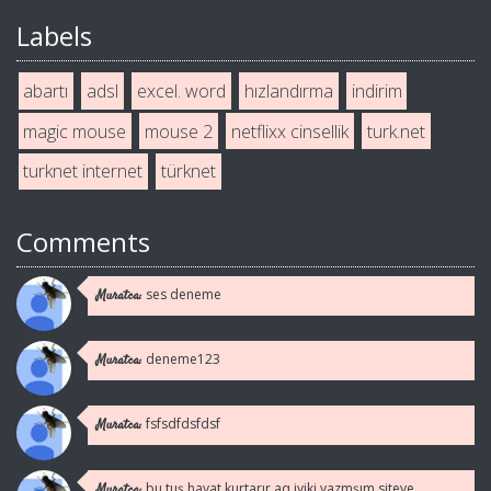
Labels
abartı
adsl
excel. word
hızlandırma
indirim
magic mouse
mouse 2
netflixx cinsellik
turk.net
turknet internet
türknet
Comments
ses deneme
Muratca:
deneme123
Muratca:
fsfsdfdsfdsf
Muratca:
bu tuş hayat kurtarır aq iyiki yazmşım siteye
Muratca: