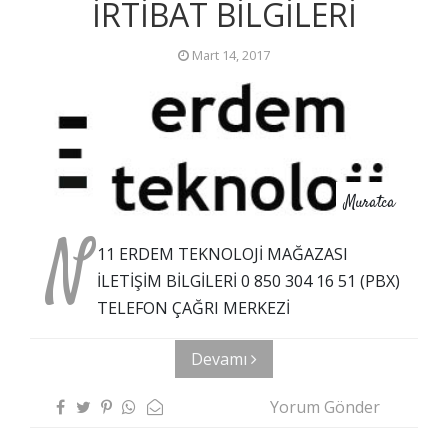
İRTİBAT BİLGİLERİ
Mart 14, 2017
Muratca
N
11 ERDEM TEKNOLOJİ MAĞAZASI
İLETİŞİM BİLGİLERİ 0 850 304 16 51 (PBX)
TELEFON ÇAĞRI MERKEZİ
Devamı
Yorum Gönder