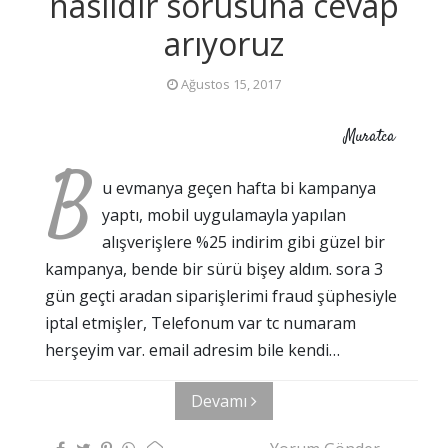
nasıldır sorusuna cevap
arıyoruz
Ağustos 15, 2017
Muratca
B
u evmanya geçen hafta bi kampanya
yaptı, mobil uygulamayla yapılan
alışverişlere %25 indirim gibi güzel bir
kampanya, bende bir sürü bişey aldım. sora 3
gün geçti aradan siparişlerimi fraud şüphesiyle
iptal etmişler, Telefonum var tc numaram
herşeyim var. email adresim bile kendi…
Devamı