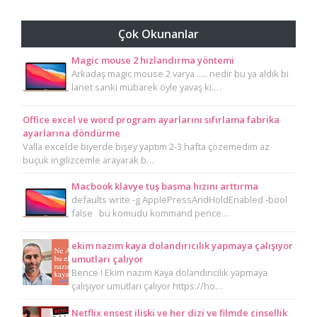
Çok Okunanlar
Magic mouse 2 hızlandırma yöntemi
Arkadaş magic mouse 2 varya ..... nedir bu ya aldık bi
lanet sanki mübarek öyle yavaş ki.…
Office excel ve word program ayarlarını sıfırlama fabrika
ayarlarına döndürme
Valla excelde biyerde bişey yaptım 2-3 hafta çözemedim az
buçuk ingilizcemle arayarak b…
Macbook klavye tuş basma hızını arttırma
defaults write -g ApplePressAndHoldEnabled -bool
false bu komudu kommand pence…
ekim nazım kaya dolandırıcılık yapmaya çalışıyor
umutları çalıyor
Bence ! Ekim nazım Kaya dolandırıcılık yapmaya
çalışıyor umutları çalıyor https://ho…
Netflix ensest ilişki ve her dizi ve filmde cinsellik