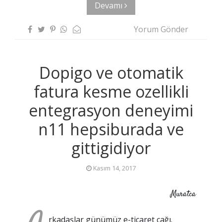
Devamı
Yorum Gönder
Dopigo ve otomatik
fatura kesme ozellikli
entegrasyon deneyimi
n11 hepsiburada ve
gittigidiyor
Kasım 14, 2017
Muratca
rkadaşlar günümüz e-ticaret çağı.