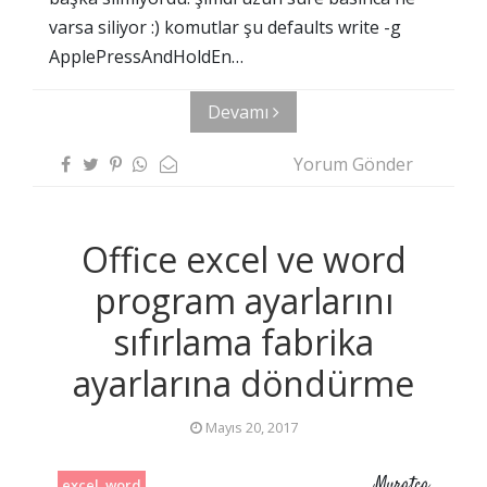
varsa siliyor :) komutlar şu defaults write -g
ApplePressAndHoldEn…
Devamı
Yorum Gönder
Office excel ve word
program ayarlarını
sıfırlama fabrika
ayarlarına döndürme
Mayıs 20, 2017
Muratca
excel. word