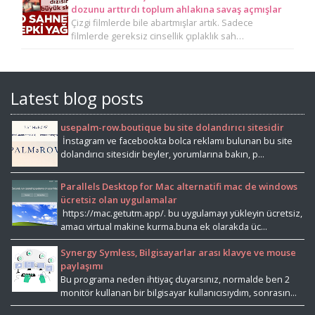
dozunu arttırdı toplum ahlakına savaş açmışlar
Çizgi filmlerde bile abartmışlar artık. Sadece
filmlerde gereksiz cinsellik çıplaklık sah…
Latest blog posts
usepalm-row.boutique bu site dolandırıcı sitesidir
İnstagram ve facebookta bolca reklamı bulunan bu site
dolandırıcı sitesidir beyler, yorumlarına bakın, p...
Parallels Desktop for Mac alternatifi mac de windows
ücretsiz olan uygulamalar
https://mac.getutm.app/. bu uygulamayı yükleyin ücretsiz,
amacı virtual makine kurma.buna ek olarakda üc...
Synergy Symless, Bilgisayarlar arası klavye ve mouse
paylaşımı
Bu programa neden ihtiyaç duyarsınız, normalde ben 2
monitör kullanan bir bilgisayar kullanıcısıydım, sonrasın...